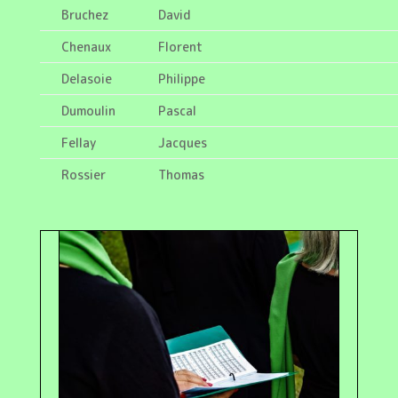
Bruchez
David
Chenaux
Florent
Delasoie
Philippe
Dumoulin
Pascal
Fellay
Jacques
Rossier
Thomas