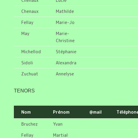
Chenaux
Lucie
Chenaux
Mathilde
Fellay
Marie-Jo
May
Marie-
Christine
Michellod
Stéphanie
Sidoli
Alexandra
Zuchuat
Annelyse
TENORS
Nom
Prénom
@mail
Téléphon
Bruchez
Yvan
Fellay
Martial