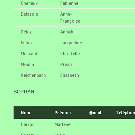
Chenaux
Fabienne
Delasoie
Anne-
Françoise
Délez
Annick
Filliez
Jacqueline
Michaud
Christelle
Moulin
Prisca
Reichenbach
Elisabeth
SOPRANI
Nom
Prénom
@mail
Télépho
Carron
Marlène