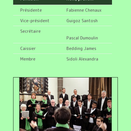
Présidente
Fabienne Chenaux
Vice-président
Guigoz Santosh
Secrétaire
Pascal Dumoulin
Caissier
Bedding James
Membre
Sidoli Alexandra