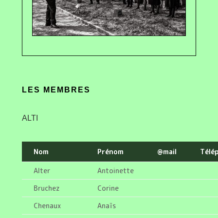
LES MEMBRES
ALTI
Nom
Prénom
@mail
Télé
Alter
Antoinette
Bruchez
Corine
Chenaux
Anaïs