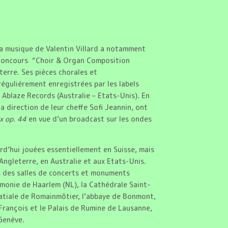
 la musique de Valentin Villard a notamment
 concours “Choir & Organ Composition
erre. Ses pièces chorales et
égulièrement enregistrées par les labels
 Ablaze Records (Australie – Etats-Unis). En
a direction de leur cheffe Sofi Jeannin, ont
x op. 44
en vue d’un broadcast sur les ondes
d’hui jouées essentiellement en Suisse, mais
ngleterre, en Australie et aux Etats-Unis.
s des salles de concerts et monuments
monie de Haarlem (NL), la Cathédrale Saint-
batiale de Romainmôtier, l’abbaye de Bonmont,
-François et le Palais de Rumine de Lausanne,
 Genève.