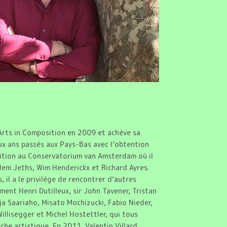
Arts in Composition en 2009 et achève sa
x ans passés aux Pays-Bas avec l’obtention
ition au Conservatorium van Amsterdam où il
lem Jeths, Wim Henderickx et Richard Ayres.
 il a le privilège de rencontrer d’autres
nt Henri Dutilleux, sir John Tavener, Tristan
ja Saariaho, Misato Mochizucki, Fabio Nieder,
llisegger et Michel Hostettler, qui tous
he artistique. En 2011, Valentin Villard