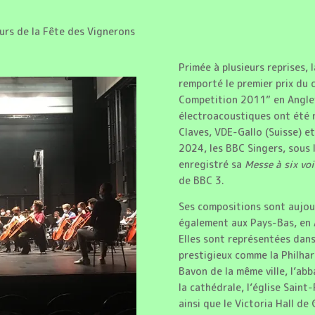
eurs de la Fête des Vignerons
Primée à plusieurs reprises,
remporté le premier prix du
Competition 2011” en Anglet
électroacoustiques ont été r
Claves, VDE-Gallo (Suisse) et
2024, les BBC Singers, sous l
enregistré sa
Messe à six voi
de BBC 3.
Ses compositions sont aujour
également aux Pays-Bas, en A
Elles sont représentées dan
prestigieux comme la Philhar
Bavon de la même ville, l’ab
la cathédrale, l’église Saint
ainsi que le Victoria Hall de